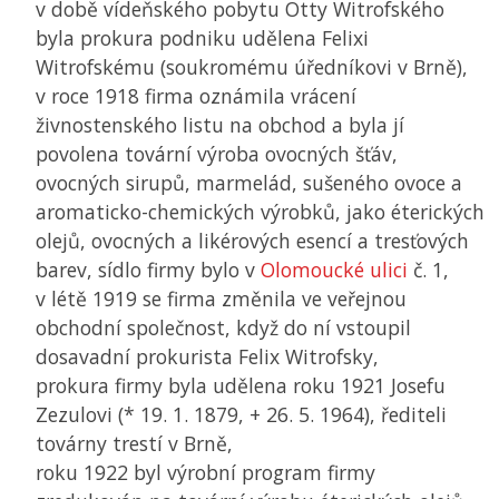
v době vídeňského pobytu Otty Witrofského
byla prokura podniku udělena Felixi
Witrofskému (soukromému úředníkovi v Brně),
v roce 1918 firma oznámila vrácení
živnostenského listu na obchod a byla jí
povolena tovární výroba ovocných šťáv,
ovocných sirupů, marmelád, sušeného ovoce a
aromaticko-chemických výrobků, jako éterických
olejů, ovocných a likérových esencí a tresťových
barev, sídlo firmy bylo v
Olomoucké ulici
č. 1,
v létě 1919 se firma změnila ve veřejnou
obchodní společnost, když do ní vstoupil
dosavadní prokurista Felix Witrofsky,
prokura firmy byla udělena roku 1921 Josefu
Zezulovi (* 19. 1. 1879, + 26. 5. 1964), řediteli
továrny trestí v Brně,
roku 1922 byl výrobní program firmy