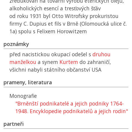
zredukován na tovární výrobu éterických olejů,
alkoholických esencí a tresťových šťáv
od roku 1931 byl Otto Witrofsky prokuristou
firmy C. Dupius et fils v Brně (Olomoucká ulice č.
1a) spolu s Felixem Horowitzem
poznámky
před nacistickou okupací odešel s
druhou
manželkou
a synem
Kurtem
do zahraničí,
všichni nabyli státního občanství USA
prameny, literatura
Monografie
"Brněnští podnikatelé a jejich podniky 1764-
1948. Encyklopedie podnikatelů a jejich rodin"
partneři