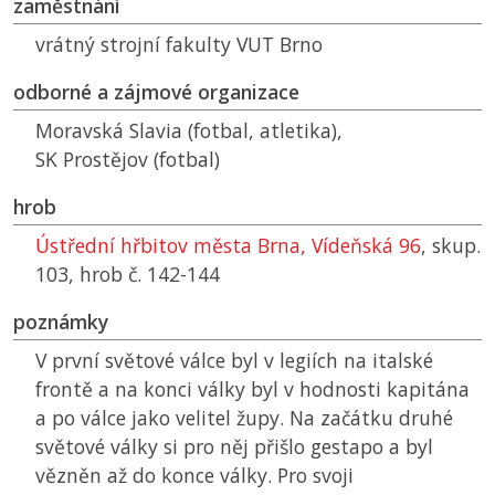
zaměstnání
vrátný strojní fakulty
VUT
Brno
odborné a zájmové organizace
Moravská Slavia (fotbal, atletika),
SK
Prostějov (fotbal)
hrob
Ústřední hřbitov města Brna, Vídeňská 96
, skup.
103, hrob č. 142-144
poznámky
V první světové válce byl v legiích na italské
frontě a na konci války byl v hodnosti kapitána
a po válce jako velitel župy. Na začátku druhé
světové války si pro něj přišlo gestapo a byl
vězněn až do konce války. Pro svoji