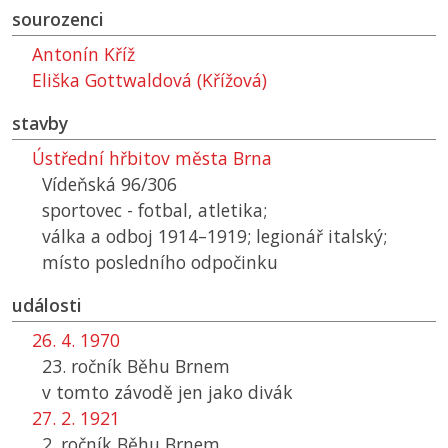
sourozenci
Antonín Kříž
Eliška Gottwaldová (Křížová)
stavby
Ústřední hřbitov města Brna
Vídeňská 96/306
sportovec - fotbal, atletika;
válka a odboj 1914–1919; legionář italský;
místo posledního odpočinku
události
26. 4. 1970
23. ročník Běhu Brnem
v tomto závodě jen jako divák
27. 2. 1921
2. ročník Běhu Brnem