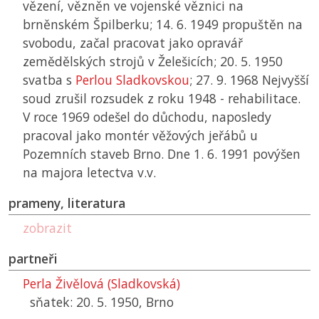
vězení, vězněn ve vojenské věznici na
brněnském Špilberku; 14. 6. 1949 propuštěn na
svobodu, začal pracovat jako opravář
zemědělských strojů v Želešicích; 20. 5. 1950
svatba s
Perlou Sladkovskou
; 27. 9. 1968 Nejvyšší
soud zrušil rozsudek z roku 1948 - rehabilitace.
V roce 1969 odešel do důchodu, naposledy
pracoval jako montér věžových jeřábů u
Pozemních staveb Brno. Dne 1. 6. 1991 povýšen
na majora letectva v.v.
prameny, literatura
zobrazit
partneři
Perla Živělová (Sladkovská)
sňatek: 20. 5. 1950, Brno