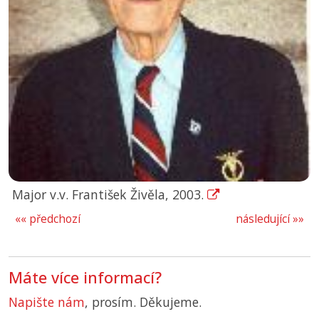
Major v.v. František Živěla, 2003.
«« předchozí
následující »»
Máte více informací?
Napište nám
, prosím. Děkujeme.