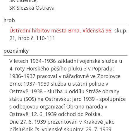
SK
Židenice,
SK
Slezská Ostrava
hrob
Ústřední hřbitov města Brna, Vídeňská 96
, skup.
21, hrob č. 110-111
poznámky
V letech 1934–1936 základní vojenská služba u
4. roty Horského pěšího pluku 3 v Popradu;
1936–1937 pracoval v nářaďovně ve Zbrojovce
Brno; 1937–1939 služba u státní policie v
Ostravě; 1938 - služba u oddílu Stráže obrany
státu (SOS) na Ostravsku; jaro 1939 - spolupráce
s odbojovou organizací Obrana národa v
Ostravě; 12. 6. 1939 odchod do Polska.
Dne 27. 6. 1939 prezentován v Krakově jako
příslušník čs. vojenské skupiny; 29. 7. 1939