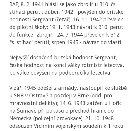
RAF; 8. 2. 1941 hlásil se jako zbrojíř u 310. čs.
stíhací peruti; duben 1942 - povýšen do britské
hodnosti Sergeant (četař); 16. 11. 1942 převelen
do pilotní školy; 19. 1. 1943 návrat k 310. peruti
do funkce "zbrojíř"; 24. 7. 1944 převelen k 312.
čs. stíhací peruti; srpen 1945 - návrat do vlasti.
Nejvyšší dosažená britská hodnost Sergeant,
česká hodnost na konci války rotmistr letectva,
po válce povýšen na podporučíka letectva.
V září 1945 odešel z armády, nastoupil ke službě
u
SNB
v Ostravě a později v Brně (odd. pro
mravnostní delikty); 14. 6. 1948 zatčen u Hořic
na Šumavě při pokusu o přechod hranic do
Německa (policejní provokace); 21. 10. 1948
odsouzen Vrchním vojenským soudem k 1 roku