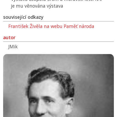
je mu věnována výstava
související odkazy
František Živěla na webu Paměť národa
autor
JMik