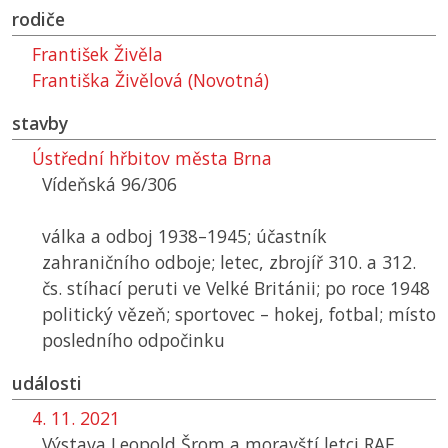
rodiče
František Živěla
Františka Živělová (Novotná)
stavby
Ústřední hřbitov města Brna
Vídeňská 96/306
válka a odboj 1938–1945; účastník
zahraničního odboje; letec, zbrojíř 310. a 312.
čs. stíhací peruti ve Velké Británii; po roce 1948
politický vězeň; sportovec – hokej, fotbal; místo
posledního odpočinku
události
4. 11. 2021
Výstava Leopold Šrom a moravští letci RAF