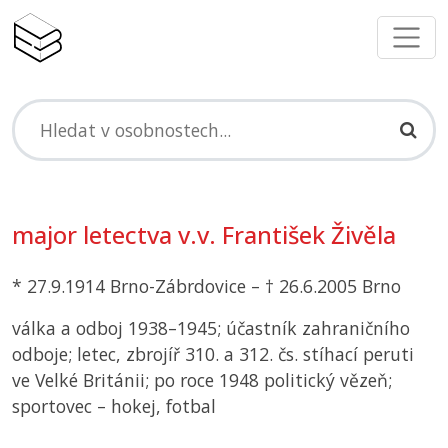
major letectva v.v. František Živěla
* 27.9.1914 Brno-Zábrdovice – † 26.6.2005 Brno
válka a odboj 1938–1945; účastník zahraničního
odboje; letec, zbrojíř 310. a 312. čs. stíhací peruti
ve Velké Británii; po roce 1948 politický vězeň;
sportovec – hokej, fotbal