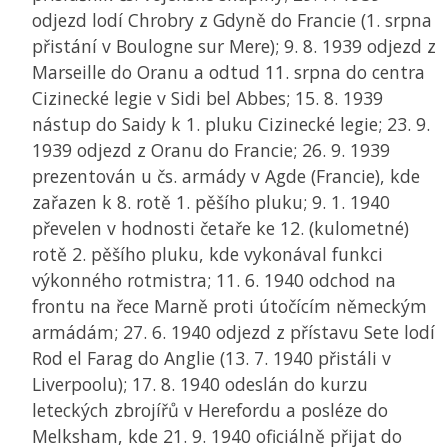
odjezd lodí Chrobry z Gdyně do Francie (1. srpna
přistání v Boulogne sur Mere); 9. 8. 1939 odjezd z
Marseille do Oranu a odtud 11. srpna do centra
Cizinecké legie v Sidi bel Abbes; 15. 8. 1939
nástup do Saidy k 1. pluku Cizinecké legie; 23. 9.
1939 odjezd z Oranu do Francie; 26. 9. 1939
prezentován u čs. armády v Agde (Francie), kde
zařazen k 8. rotě 1. pěšího pluku; 9. 1. 1940
převelen v hodnosti četaře ke 12. (kulometné)
rotě 2. pěšího pluku, kde vykonával funkci
výkonného rotmistra; 11. 6. 1940 odchod na
frontu na řece Marně proti útočícím německým
armádám; 27. 6. 1940 odjezd z přístavu Sete lodí
Rod el Farag do Anglie (13. 7. 1940 přistáli v
Liverpoolu); 17. 8. 1940 odeslán do kurzu
leteckých zbrojířů v Herefordu a posléze do
Melksham, kde 21. 9. 1940 oficiálně přijat do