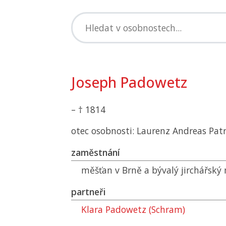
Joseph Padowetz
– † 1814
otec osobnosti: Laurenz Andreas Pat
zaměstnání
měšťan v Brně a bývalý jirchářský 
partneři
Klara Padowetz (Schram)