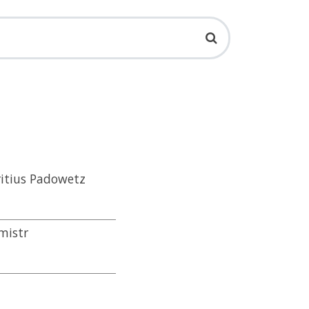
ritius Padowetz
mistr