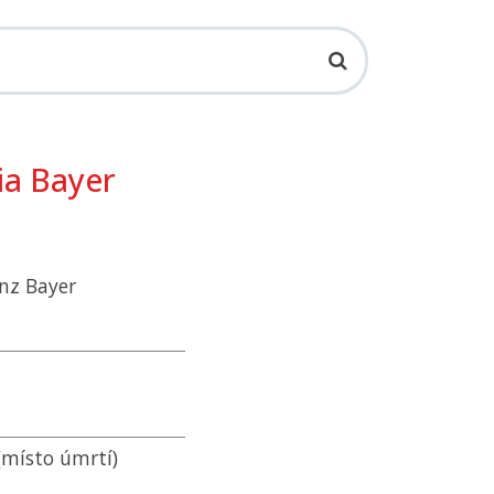
ia Bayer
enz Bayer
(místo úmrtí)