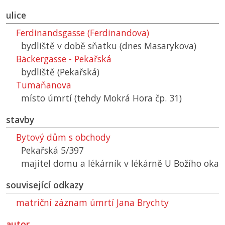
ulice
Ferdinandsgasse (Ferdinandova)
bydliště v době sňatku (dnes Masarykova)
Bäckergasse - Pekařská
bydliště (Pekařská)
Tumaňanova
místo úmrtí (tehdy Mokrá Hora čp. 31)
stavby
Bytový dům s obchody
Pekařská 5/397
majitel domu a lékárník v lékárně U Božího oka
související odkazy
matriční záznam úmrtí Jana Brychty
autor