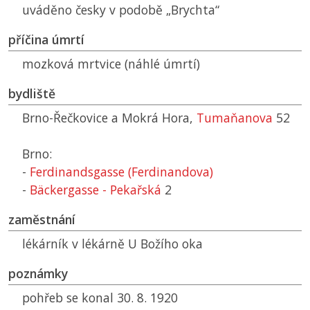
uváděno česky v podobě „Brychta“
příčina úmrtí
mozková mrtvice (náhlé úmrtí)
bydliště
Brno-Řečkovice a Mokrá Hora,
Tumaňanova
52
Brno:
-
Ferdinandsgasse (Ferdinandova)
-
Bäckergasse - Pekařská
2
zaměstnání
lékárník v lékárně U Božího oka
poznámky
pohřeb se konal 30. 8. 1920