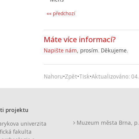
«« předchozí
Máte více informací?
Napište nám
, prosím. Děkujeme.
Nahoru
•
Zpět
•
Tisk
•
Aktualizováno: 04.
ti projektu
Muzeum města Brna, p. 
rykova univerzita
fická fakulta