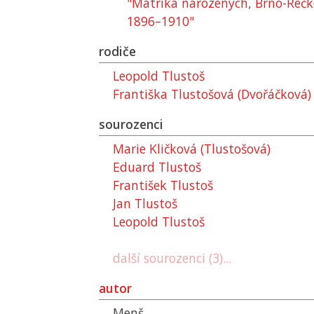
"Matrika narozených, Brno-Řečko
1896–1910"
rodiče
Leopold Tlustoš
Františka Tlustošová (Dvořáčková)
sourozenci
Marie Kličková (Tlustošová)
Eduard Tlustoš
František Tlustoš
Jan Tlustoš
Leopold Tlustoš
další sourozenci (3)...
autor
Menš