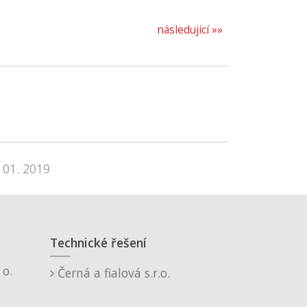
následující »»
 01. 2019
Technické řešení
o.
Černá a fialová s.r.o.