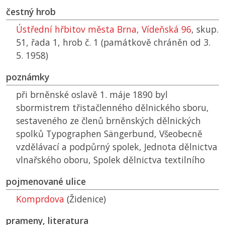
čestný hrob
Ústřední hřbitov města Brna, Vídeňská 96
, skup.
51, řada 1, hrob č. 1 (památkově chráněn od 3.
5. 1958)
poznámky
při brněnské oslavě 1. máje 1890 byl
sbormistrem třistačlenného dělnického sboru,
sestaveného ze členů brněnských dělnických
spolků Typographen Sängerbund, Všeobecně
vzdělávací a podpůrný spolek, Jednota dělnictva
vlnařského oboru, Spolek dělnictva textilního
pojmenované ulice
Komprdova
(Židenice)
prameny, literatura