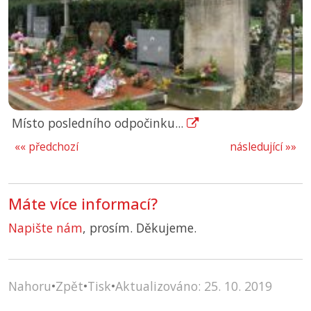
Místo posledního odpočinku...
«« předchozí
následující »»
Máte více informací?
Napište nám
, prosím. Děkujeme.
Nahoru
•
Zpět
•
Tisk
•
Aktualizováno: 25. 10. 2019