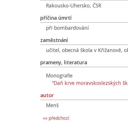
Rakousko-Uhersko,
ČSR
příčina úmrtí
při bombardování
zaměstnání
učitel, obecná škola v Křižanově, ok
prameny, literatura
Monografie
"Daň krve moravskoslezských šk
autor
Menš
«« předchozí