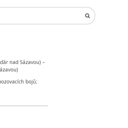
Žďár nad Sázavou) –
Sázavou)
bozovacích bojů;