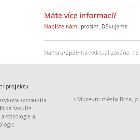
Máte více informací?
Napište nám
, prosím. Děkujeme.
Nahoru
•
Zpět
•
Tisk
•
Aktualizováno: 15.
ti projektu
Muzeum města Brna, p. 
rykova univerzita
fická fakulta
 archeologie a
logie