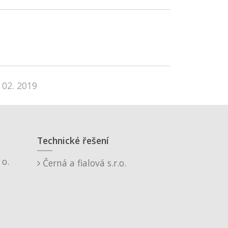
 02. 2019
Technické řešení
o.
Černá a fialová s.r.o.