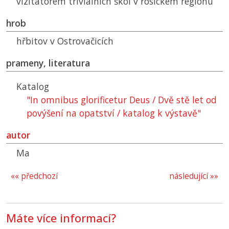
vizitátorem triviálních škol v rosickém regionu
hrob
hřbitov v Ostrovačicích
prameny, literatura
Katalog
"In omnibus glorificetur Deus / Dvě stě let od
povýšení na opatství / katalog k výstavě"
autor
Ma
«« předchozí
následující »»
Máte více informací?