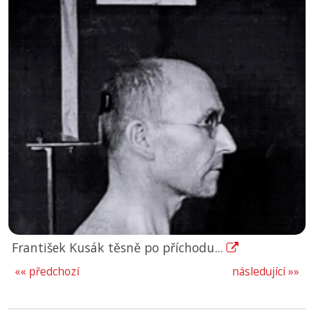
František Kusák těsně po příchodu...
«« předchozí
následující »»