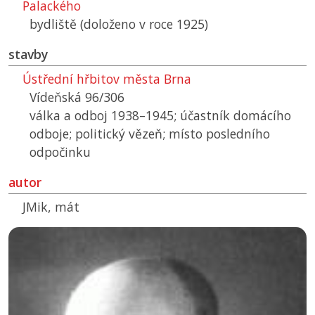
Palackého
bydliště (doloženo v roce 1925)
stavby
Ústřední hřbitov města Brna
Vídeňská 96/306
válka a odboj 1938–1945; účastník domácího
odboje; politický vězeň; místo posledního
odpočinku
autor
JMik, mát