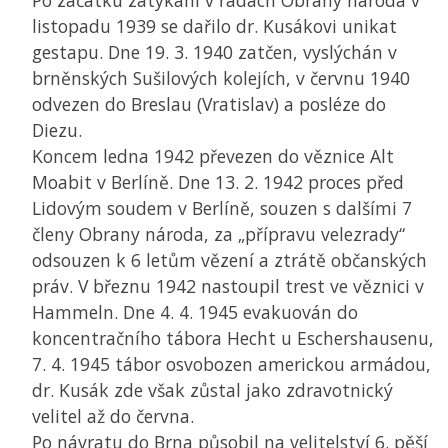
Po začátku zatýkání v řadách Obrany národa v
listopadu 1939 se dařilo dr. Kusákovi unikat
gestapu. Dne 19. 3. 1940 zatčen, vyslýchán v
brněnských Sušilových kolejích, v červnu 1940
odvezen do Breslau (Vratislav) a posléze do
Diezu.
Koncem ledna 1942 převezen do věznice Alt
Moabit v Berlíně. Dne 13. 2. 1942 proces před
Lidovým soudem v Berlíně, souzen s dalšími 7
členy Obrany národa, za „přípravu velezrady“
odsouzen k 6 letům vězení a ztrátě občanských
práv. V březnu 1942 nastoupil trest ve věznici v
Hammeln. Dne 4. 4. 1945 evakuován do
koncentračního tábora Hecht u Eschershausenu,
7. 4. 1945 tábor osvobozen americkou armádou,
dr. Kusák zde však zůstal jako zdravotnický
velitel až do června.
Po návratu do Brna působil na velitelství 6. pěší