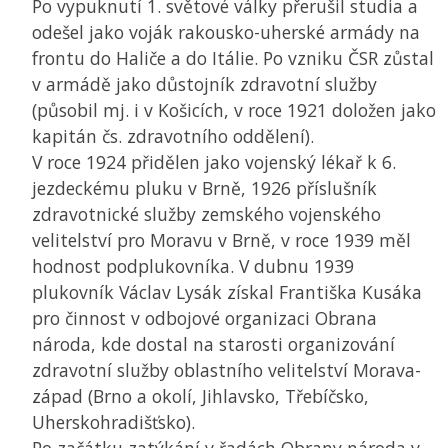
Po vypuknutí 1. světové války přerušil studia a
odešel jako voják rakousko-uherské armády na
frontu do Haliče a do Itálie. Po vzniku
ČSR
zůstal
v armádě jako důstojník zdravotní služby
(působil mj. i v Košicích, v roce 1921 doložen jako
kapitán čs. zdravotního oddělení).
V roce 1924 přidělen jako vojenský lékař k 6.
jezdeckému pluku v Brně, 1926 příslušník
zdravotnické služby zemského vojenského
velitelství pro Moravu v Brně, v roce 1939 měl
hodnost podplukovníka. V dubnu 1939
plukovník Václav Lysák získal Františka Kusáka
pro činnost v odbojové organizaci Obrana
národa, kde dostal na starosti organizování
zdravotní služby oblastního velitelství Morava-
západ (Brno a okolí, Jihlavsko, Třebíčsko,
Uherskohradišťsko).