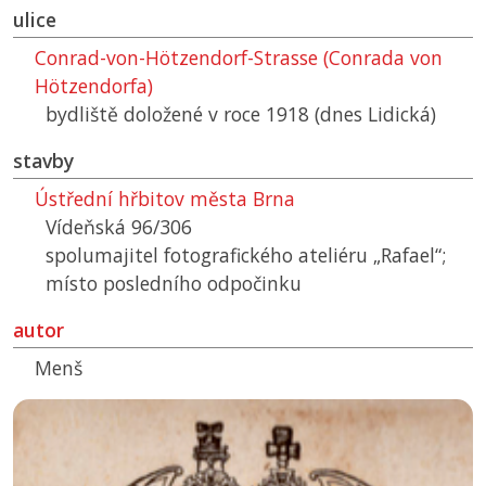
ulice
Conrad-von-Hötzendorf-Strasse (Conrada von
Hötzendorfa)
bydliště doložené v roce 1918 (dnes Lidická)
stavby
Ústřední hřbitov města Brna
Vídeňská 96/306
spolumajitel fotografického ateliéru „Rafael“;
místo posledního odpočinku
autor
Menš