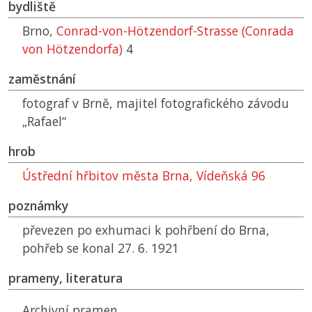
bydliště
Brno,
Conrad-von-Hötzendorf-Strasse (Conrada
von Hötzendorfa)
4
zaměstnání
fotograf v Brně, majitel fotografického závodu
„Rafael“
hrob
Ústřední hřbitov města Brna, Vídeňská 96
poznámky
převezen po exhumaci k pohřbení do Brna,
pohřeb se konal 27. 6. 1921
prameny, literatura
Archivní pramen