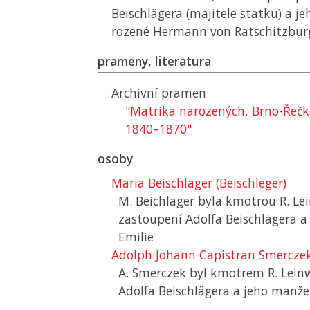
Beischlägera (majitele statku) a j
rozené Hermann von Ratschitzbur
prameny, literatura
Archivní pramen
"Matrika narozených, Brno-Řečko
1840–1870"
osoby
Maria Beischläger (Beischleger)
M. Beichläger byla kmotrou R. Le
zastoupení Adolfa Beischlägera a
Emilie
Adolph Johann Capistran Smercze
A. Smerczek byl kmotrem R. Lein
Adolfa Beischlägera a jeho manže