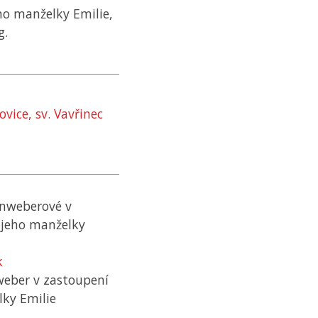
eho manželky Emilie,
g.
vice, sv. Vavřinec
inweberové v
 jeho manželky
k
weber v zastoupení
lky Emilie