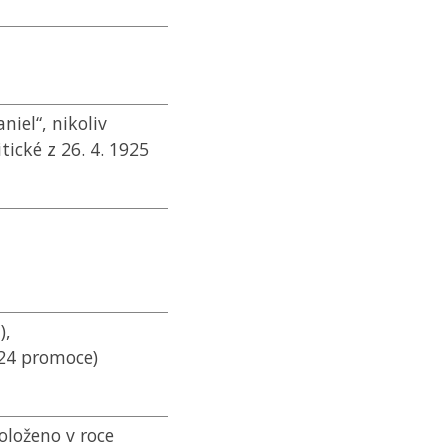
niel“, nikoliv
tické z 26. 4. 1925
),
924 promoce)
oloženo v roce