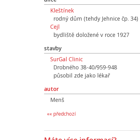
Kleštínek
rodný dům (tehdy Jehnice čp. 34)
Cejl
bydliště doložené v roce 1927
stavby
SurGal Clinic
Drobného 38-40/959-948
působil zde jako lékař
autor
Menš
«« předchozí
Máte více informací?