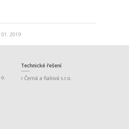
 01. 2019
Technické řešení
o.
Černá a fialová s.r.o.