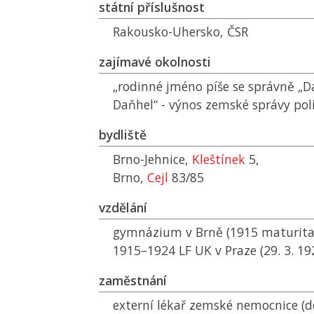
státní příslušnost
Rakousko-Uhersko,
ČSR
zajímavé okolnosti
„rodinné jméno píše se správně „Da
Daňhel“ - výnos zemské správy poli
bydliště
Brno-Jehnice,
Kleštínek
5,
Brno,
Cejl
83/85
vzdělání
gymnázium v Brně (1915 maturita
1915–1924
LF UK
v Praze (29. 3. 1
zaměstnání
externí lékař zemské nemocnice (d