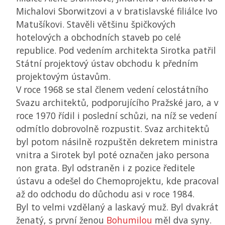
Michalovi Sborwitzovi a v bratislavské filiálce Ivo
Matušíkovi. Stavěli většinu špičkových
hotelových a obchodních staveb po celé
republice. Pod vedením architekta Sirotka patřil
Státní projektový ústav obchodu k předním
projektovým ústavům.
V roce 1968 se stal členem vedení celostátního
Svazu architektů, podporujícího Pražské jaro, a v
roce 1970 řídil i poslední schůzi, na níž se vedení
odmítlo dobrovolně rozpustit. Svaz architektů
byl potom násilně rozpuštěn dekretem ministra
vnitra a Sirotek byl poté označen jako persona
non grata. Byl odstraněn i z pozice ředitele
ústavu a odešel do Chemoprojektu, kde pracoval
až do odchodu do důchodu asi v roce 1984.
Byl to velmi vzdělaný a laskavý muž. Byl dvakrát
ženatý, s první ženou
Bohumilou
měl dva syny.