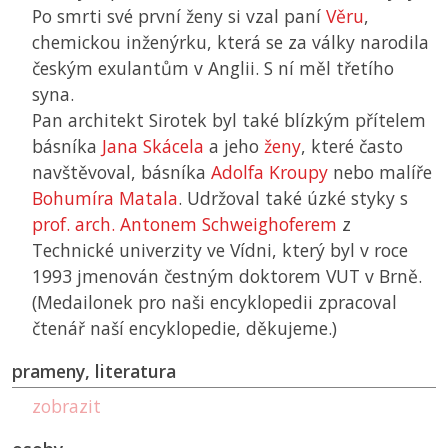
Po smrti své první ženy si vzal paní
Věru
,
chemickou inženýrku, která se za války narodila
českým exulantům v Anglii. S ní měl třetího
syna.
Pan architekt Sirotek byl také blízkým přítelem
básníka
Jana Skácela
a jeho
ženy
, které často
navštěvoval, básníka
Adolfa Kroupy
nebo malíře
Bohumíra Matala
. Udržoval také úzké styky s
prof. arch. Antonem Schweighoferem
z
Technické univerzity ve Vídni, který byl v roce
1993 jmenován čestným doktorem
VUT
v Brně.
(Medailonek pro naši encyklopedii zpracoval
čtenář naší encyklopedie, děkujeme.)
prameny, literatura
zobrazit