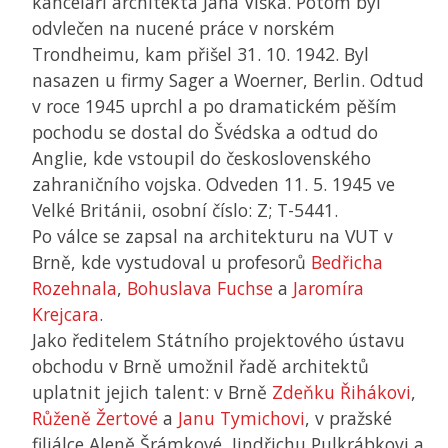
kanceláři architekta Jana Víška. Potom byl
odvlečen na nucené práce v norském
Trondheimu, kam přišel 31. 10. 1942. Byl
nasazen u firmy Sager a Woerner, Berlin. Odtud
v roce 1945 uprchl a po dramatickém pěším
pochodu se dostal do Švédska a odtud do
Anglie, kde vstoupil do československého
zahraničního vojska. Odveden 11. 5. 1945 ve
Velké Británii, osobní číslo: Z; T-5441.
Po válce se zapsal na architekturu na
VUT
v
Brně, kde vystudoval u profesorů
Bedřicha
Rozehnala
,
Bohuslava Fuchse
a
Jaromíra
Krejcara
.
Jako ředitelem Státního projektového ústavu
obchodu v Brně umožnil řadě architektů
uplatnit jejich talent: v Brně
Zdeňku Řihákovi
,
Růženě Žertové
a
Janu Tymichovi
, v pražské
filiálce Aleně Šrámkové, Jindřichu Pulkrábkovi a