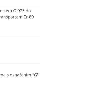
portem G-923 do
transportem Er-89
rna s označením "G"