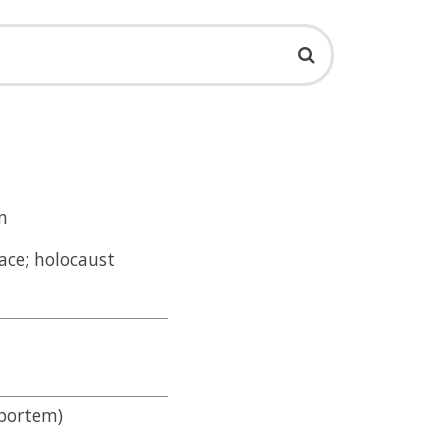
m
ace; holocaust
sportem)