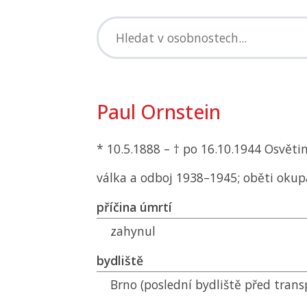
Paul Ornstein
* 10.5.1888 – † po 16.10.1944 Osvěti
válka a odboj 1938–1945; oběti okup
příčina úmrtí
zahynul
bydliště
Brno (poslední bydliště před tran