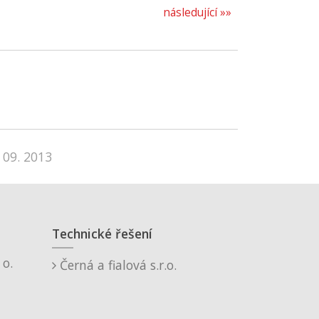
následující »»
 09. 2013
Technické řešení
o.
Černá a fialová s.r.o.