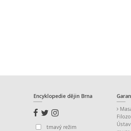
Encyklopedie dějin Brna
Garan
Masa
Filozo
Ústav
tmavý režim