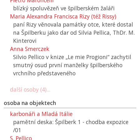
Pietro Maroncelli
blízký spoluvězeň ve špilberském žaláři
Maria Alexandra Francisca Rizy (též Rissy)
paní Rizy věnovala památky otce, které dostal
na Špilberku jako dar od Silvia Pellica, ThDr. M.
Kinterovi
Anna Smerczek
Silvio Pellico v knize „Le mie Progioni“ zachytil
smutný osud první manželky špilberského
vrchního představeného
další osoby (4)...
osoba na objektech
karbonáři a Mladá Itálie
pamětní deska: Špilberk 1 - chodba expozice
/01
S. Pellico