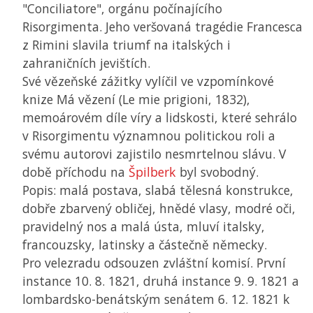
"Conciliatore", orgánu počínajícího
Risorgimenta. Jeho veršovaná tragédie Francesca
z Rimini slavila triumf na italských i
zahraničních jevištích.
Své vězeňské zážitky vylíčil ve vzpomínkové
knize Má vězení (Le mie prigioni, 1832),
memoárovém díle víry a lidskosti, které sehrálo
v Risorgimentu významnou politickou roli a
svému autorovi zajistilo nesmrtelnou slávu. V
době příchodu na
Špilberk
byl svobodný.
Popis: malá postava, slabá tělesná konstrukce,
dobře zbarvený obličej, hnědé vlasy, modré oči,
pravidelný nos a malá ústa, mluví italsky,
francouzsky, latinsky a částečně německy.
Pro velezradu odsouzen zvláštní komisí. První
instance 10. 8. 1821, druhá instance 9. 9. 1821 a
lombardsko-benátským senátem 6. 12. 1821 k