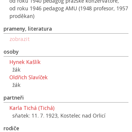
od roku 1940 pedagog pražské konzervatoře,
od roku 1946 pedagog
AMU
(1948 profesor, 1957
proděkan)
prameny, literatura
zobrazit
osoby
Hynek Kašlík
žák
Oldřich Slavíček
žák
partneři
Karla Tichá (Tichá)
sňatek: 11. 7. 1923, Kostelec nad Orlicí
rodiče