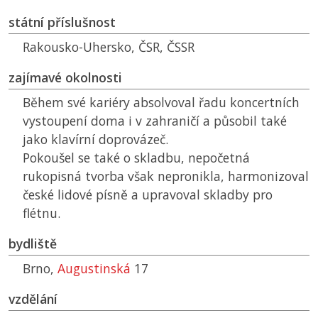
státní příslušnost
Rakousko-Uhersko,
ČSR
,
ČSSR
zajímavé okolnosti
Během své kariéry absolvoval řadu koncertních
vystoupení doma i v zahraničí a působil také
jako klavírní doprovázeč.
Pokoušel se také o skladbu, nepočetná
rukopisná tvorba však nepronikla, harmonizoval
české lidové písně a upravoval skladby pro
flétnu.
bydliště
Brno,
Augustinská
17
vzdělání