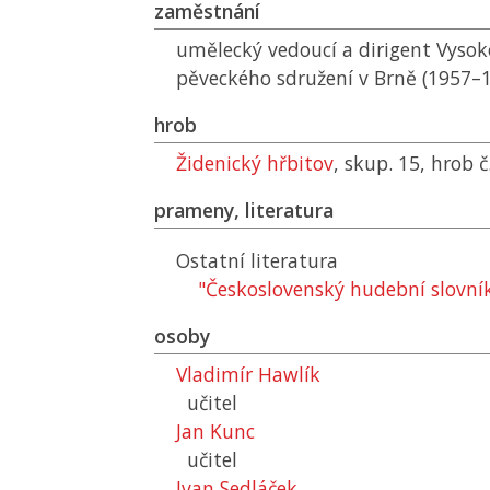
zaměstnání
umělecký vedoucí a dirigent Vyso
pěveckého sdružení v Brně (1957–
hrob
Židenický hřbitov
, skup. 15, hrob 
prameny, literatura
Ostatní literatura
"Československý hudební slovník
osoby
Vladimír Hawlík
učitel
Jan Kunc
učitel
Ivan Sedláček