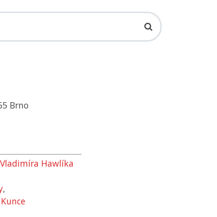
965 Brno
Vladimíra Hawlíka
y
,
 Kunce