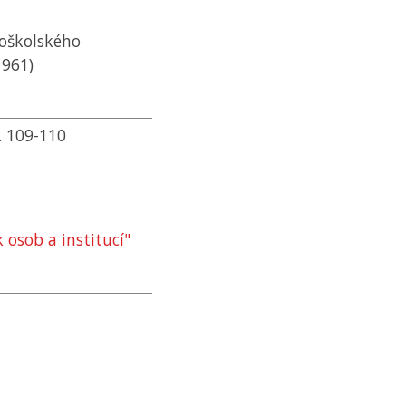
koškolského
1961)
č. 109-110
 osob a institucí"