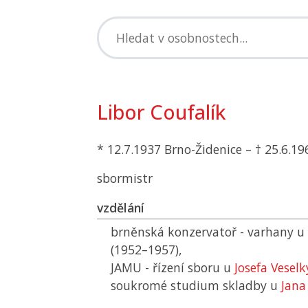
Libor Coufalík
* 12.7.1937 Brno-Židenice – † 25.6.1
sbormistr
vzdělání
brněnská konzervatoř - varhany u
(1952–1957),
JAMU
- řízení sboru u
Josefa Veselk
soukromé studium skladby u
Jana