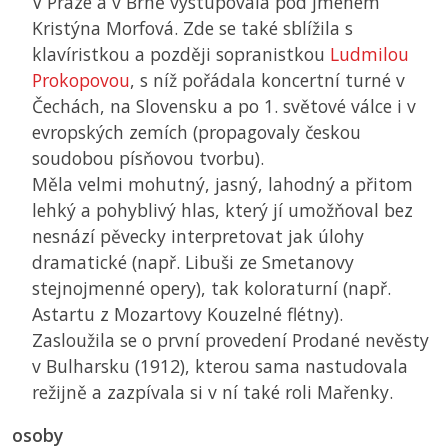
V Praze a v Brně vystupovala pod jménem
Kristýna Morfová. Zde se také sblížila s
klavíristkou a později sopranistkou
Ludmilou
Prokopovou
, s níž pořádala koncertní turné v
Čechách, na Slovensku a po 1. světové válce i v
evropských zemích (propagovaly českou
soudobou písňovou tvorbu).
Měla velmi mohutný, jasný, lahodný a přitom
lehký a pohyblivý hlas, který jí umožňoval bez
nesnází pěvecky interpretovat jak úlohy
dramatické (např. Libuši ze Smetanovy
stejnojmenné opery), tak koloraturní (např.
Astartu z Mozartovy Kouzelné flétny).
Zasloužila se o první provedení Prodané nevěsty
v Bulharsku (1912), kterou sama nastudovala
režijně a zazpívala si v ní také roli Mařenky.
osoby