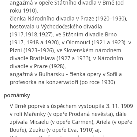
angažmá v opeře Státního divadla v Brně (od
roku 1910),
členka Národního divadla v Praze (1920–1930),
hostovala u Východočeského divadla
(1917,1918,1927), ve Státním divadle Brno
(1917, 1918 a 1920), v Olomouci (1921 a 1923), v
Plzni (1923–1926), ve Slovenském národném
divadle Bratislava (1927 a 1933), v Národním
divadle v Praze (1928),
angažmá v Bulharsku - členka opery v Sofii a
profesorka na konzervatoři (po roce 1930)
poznámky
V Brně poprvé s úspěchem vystoupila 3. 11. 1909
v roli Mařenky (v opeře Prodaná nevěsta), dále
zpívala Micaelu (v opeře Carmen), Ariela (v opeře
Bouře), Zuzku (v opeře Eva, 1910) aj.