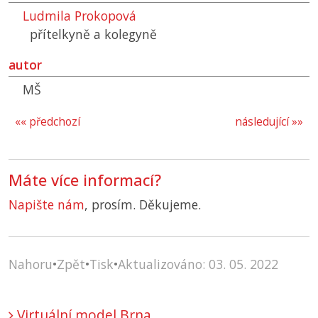
Ludmila Prokopová
přítelkyně a kolegyně
autor
MŠ
«« předchozí
následující »»
Máte více informací?
Napište nám
, prosím. Děkujeme.
Nahoru
•
Zpět
•
Tisk
•
Aktualizováno: 03. 05. 2022
Virtuální model Brna