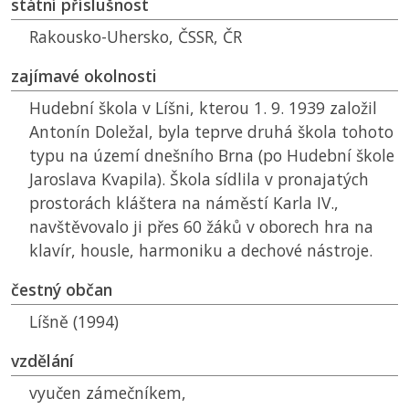
státní příslušnost
Rakousko-Uhersko,
ČSSR
,
ČR
zajímavé okolnosti
Hudební škola v Líšni, kterou 1. 9. 1939 založil
Antonín Doležal, byla teprve druhá škola tohoto
typu na území dnešního Brna (po Hudební škole
Jaroslava Kvapila). Škola sídlila v pronajatých
prostorách kláštera na náměstí Karla IV.,
navštěvovalo ji přes 60 žáků v oborech hra na
klavír, housle, harmoniku a dechové nástroje.
čestný občan
Líšně (1994)
vzdělání
vyučen zámečníkem,