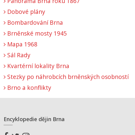
Panorama Brna roku 1867
Dobové plány
Bombardování Brna
Brněnské mosty 1945
Mapa 1968
Sál Rady
Kvartérní lokality Brna
Stezky po náhrobcích brněnských osobností
Brno a konflikty
Encyklopedie dějin Brna