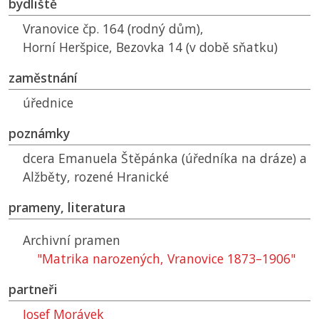
bydliště
Vranovice čp. 164 (rodný dům),
Horní Heršpice, Bezovka 14 (v době sňatku)
zaměstnání
úřednice
poznámky
dcera Emanuela Štěpánka (úředníka na dráze) a
Alžběty, rozené Hranické
prameny, literatura
Archivní pramen
"Matrika narozených, Vranovice 1873–1906"
partneři
Josef Morávek