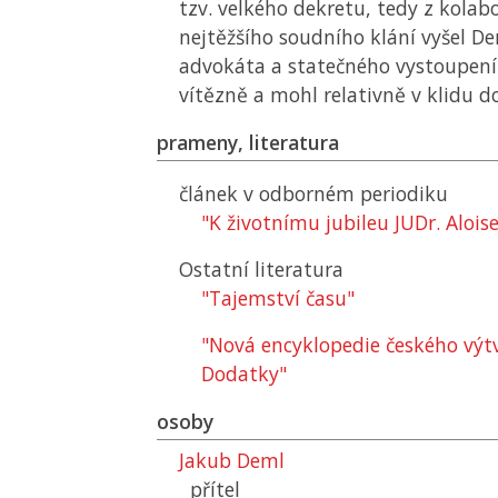
tzv. velkého dekretu, tedy z kolabo
nejtěžšího soudního klání vyšel D
advokáta a statečného vystoupení
vítězně a mohl relativně v klidu do
prameny, literatura
článek v odborném periodiku
"K životnímu jubileu JUDr. Aloise
Ostatní literatura
"Tajemství času"
"Nová encyklopedie českého výt
Dodatky"
osoby
Jakub Deml
přítel