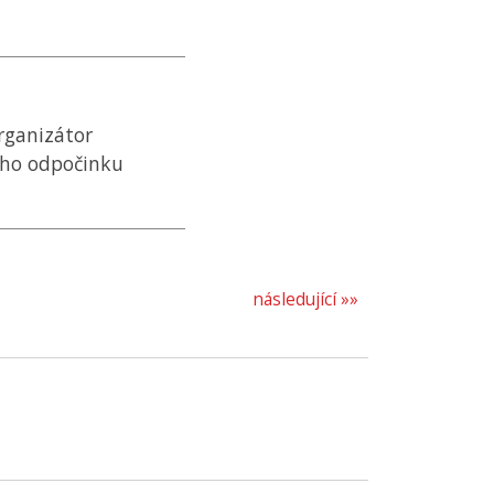
organizátor
ího odpočinku
následující »»