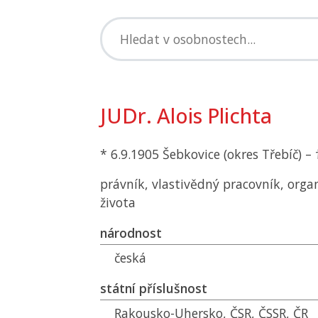
JUDr. Alois Plichta
* 6.9.1905 Šebkovice (okres Třebíč) –
právník, vlastivědný pracovník, orga
života
národnost
česká
státní příslušnost
Rakousko-Uhersko,
ČSR
,
ČSSR
,
ČR