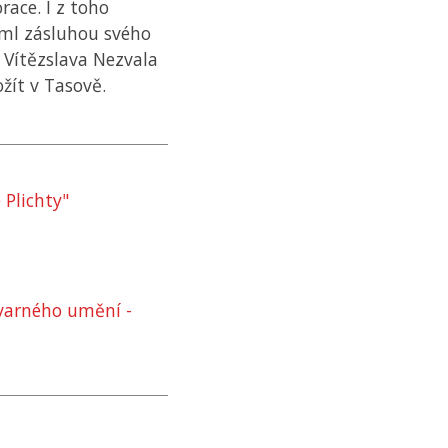
race. I z toho
eml zásluhou svého
 Vítězslava Nezvala
žít v Tasově.
 Plichty"
varného umění -