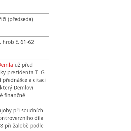
íčí (předseda)
, hrob č. 61-62
Demla
už před
ky prezidenta T. G.
i přednášce a citaci
 který Demlovi
 finančně
hajoby při soudních
ontroverzního díla
 při žalobě podle