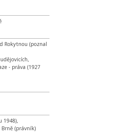
ě
ad Rokytnou (poznal
udějovicích,
aze - práva (1927
u 1948),
 Brně (právník)