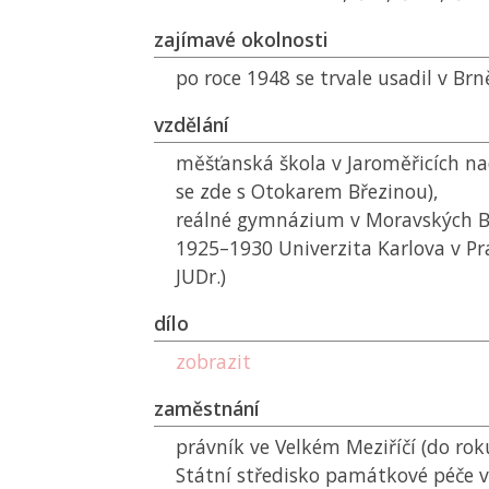
zajímavé okolnosti
po roce 1948 se trvale usadil v Brn
vzdělání
měšťanská škola v Jaroměřicích n
se zde s Otokarem Březinou),
reálné gymnázium v Moravských B
1925–1930 Univerzita Karlova v Pr
JUDr.)
dílo
zobrazit
zaměstnání
právník ve Velkém Meziříčí (do rok
Státní středisko památkové péče v