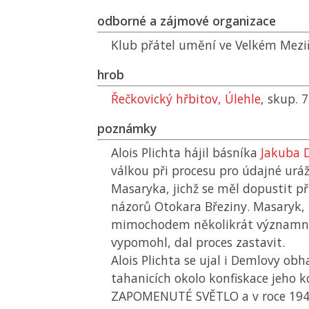
odborné a zájmové organizace
Klub přátel umění ve Velkém Meziř
hrob
Řečkovický hřbitov, Úlehle
, skup. 7
poznámky
Alois Plichta hájil básníka
Jakuba 
válkou při procesu pro údajné uráž
Masaryka, jichž se měl dopustit př
názorů Otokara Březiny. Masaryk,
mimochodem několikrát významně
vypomohl, dal proces zastavit.
Alois Plichta se ujal i Demlovy ob
tahanicích okolo konfiskace jeho k
ZAPOMENUTÉ SVĚTLO a v roce 1948