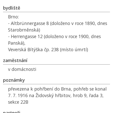
bydliště
Brno:
- Altbrünnergasse 8 (doloženo v roce 1890, dnes
Starobrněnská)
- Herrengasse 12 (doloženo v roce 1900, dnes
Panská),
Veverská Bítýška čp. 238 (místo úmrtí)
zaměstnání
v domácnosti
poznámky
převezena k pohřbení do Brna, pohřeb se konal
7. 7. 1916 na Židovský hřbitov, hrob 9, řada 3,
sekce 22B
partneři