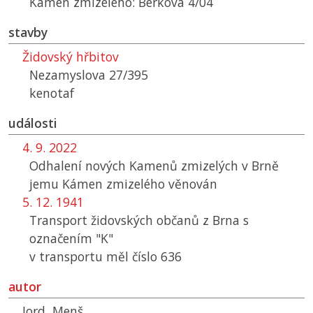
Kámen zmizelého: Berkova 4/04
stavby
Židovský hřbitov
Nezamyslova 27/395
kenotaf
události
4. 9. 2022
Odhalení nových Kamenů zmizelých v Brně
jemu Kámen zmizelého věnován
5. 12. 1941
Transport židovských občanů z Brna s
označením "K"
v transportu měl číslo 636
autor
Jord, Menš