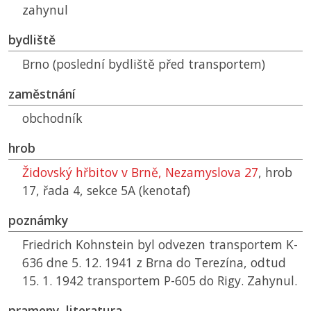
zahynul
bydliště
Brno (poslední bydliště před transportem)
zaměstnání
obchodník
hrob
Židovský hřbitov v Brně, Nezamyslova 27
, hrob
17, řada 4, sekce 5A (kenotaf)
poznámky
Friedrich Kohnstein byl odvezen transportem K-
636 dne 5. 12. 1941 z Brna do Terezína, odtud
15. 1. 1942 transportem P-605 do Rigy. Zahynul.
prameny, literatura