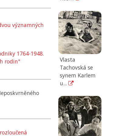
y dvou významných
podniky 1764-1948.
Vlasta
h rodin"
Tachovská se
synem Karlem
u...
l Neposkvrněného
 rozloučená