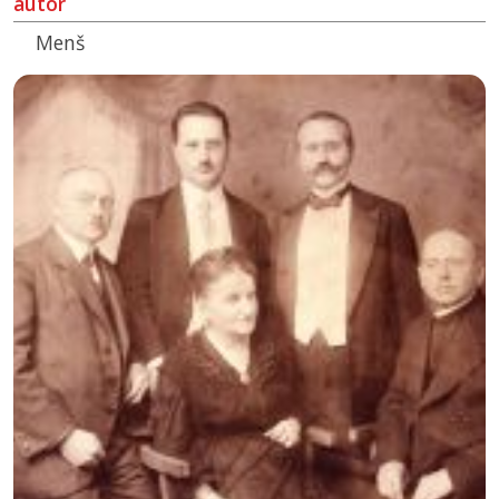
autor
Menš