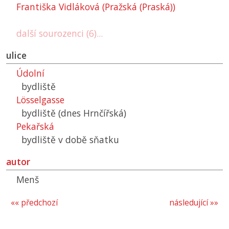
Františka Vidláková (Pražská (Praská))
další sourozenci (6)...
ulice
Údolní
bydliště
Lösselgasse
bydliště (dnes Hrnčířská)
Pekařská
bydliště v době sňatku
autor
Menš
«« předchozí
následující »»