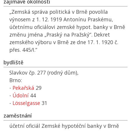
zajímavé okolnosti
„Zemská správa politická v Brně povolila
výnosem z 1. 12. 1919 Antonínu Praskému,
účetnímu oficiálovi zemské hypot. banky v Brně
změnu jména „Praský na Pražský“. Dekret
zemského výboru v Brně ze dne 17. 1. 1920 č.
přes. 445/I.“
bydliště
Slavkov čp. 277 (rodný dům),
Brno:
-
Pekařská
29
-
Údolní
44
-
Lösselgasse
31
zaměstnání
účetní oficiál Zemské hypotéční banky v Brně