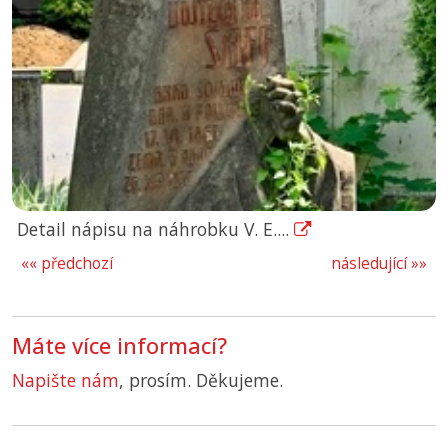
Detail nápisu na náhrobku V. E....
«« předchozí
následující »»
Máte více informací?
Napište nám
, prosím. Děkujeme.