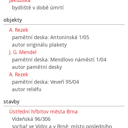
Jakubská
bydliště v době úmrtí
objekty
A. Rezek
pamětní deska: Antonínská 1/05
autor originálu plakety
J. G. Mendel
pamětní deska: Mendlovo náměstí 1/04
autor pamětní desky
A. Rezek
pamětní deska: Veveří 95/04
autor reliéfu
stavby
Ústřední hřbitov města Brna
Vídeňská 96/306
sochař ve Vídni a v Brně; místo posledního