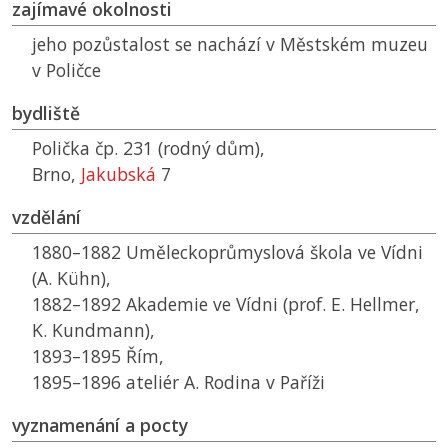
zajímavé okolnosti
jeho pozůstalost se nachází v Městském muzeu
v Poličce
bydliště
Polička čp. 231 (rodný dům),
Brno,
Jakubská
7
vzdělání
1880–1882 Uměleckoprůmyslová škola ve Vídni
(A. Kühn),
1882–1892 Akademie ve Vídni (prof. E. Hellmer,
K. Kundmann),
1893–1895 Řím,
1895–1896 ateliér A. Rodina v Paříži
vyznamenání a pocty