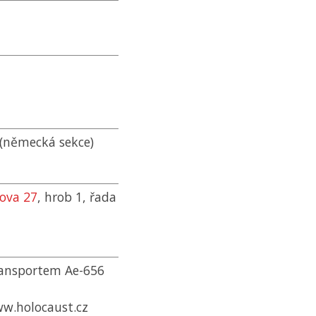
(německá sekce)
lova 27
, hrob 1, řada
transportem Ae-656
w.holocaust.cz