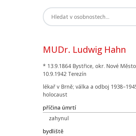
MUDr. Ludwig Hahn
* 13.9.1864 Bystřice, okr. Nové Měst
10.9.1942 Terezín
lékař v Brně; válka a odboj 1938–194
holocaust
příčina úmrtí
zahynul
bydliště