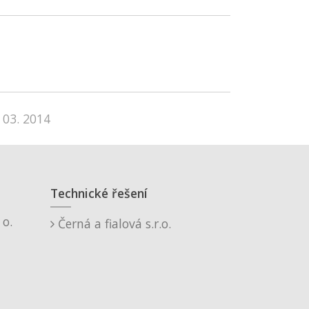
 03. 2014
Technické řešení
o.
Černá a fialová s.r.o.