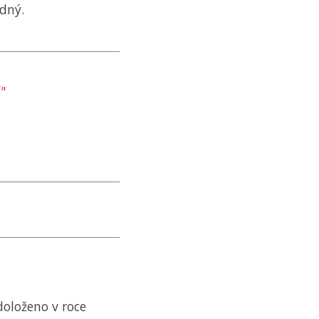
odný.
"
doloženo v roce