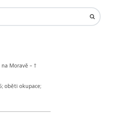
o na Moravě – †
5; oběti okupace;