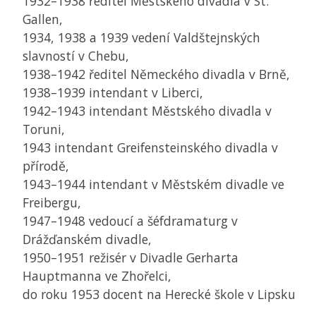
1932–1938 ředitel Městského divadla v St.
Gallen,
1934, 1938 a 1939 vedení Valdštejnských
slavností v Chebu,
1938–1942 ředitel Německého divadla v Brně,
1938–1939 intendant v Liberci,
1942–1943 intendant Městského divadla v
Toruni,
1943 intendant Greifensteinského divadla v
přírodě,
1943–1944 intendant v Městském divadle ve
Freibergu,
1947–1948 vedoucí a šéfdramaturg v
Drážďanském divadle,
1950–1951 režisér v Divadle Gerharta
Hauptmanna ve Zhořelci,
do roku 1953 docent na Herecké škole v Lipsku