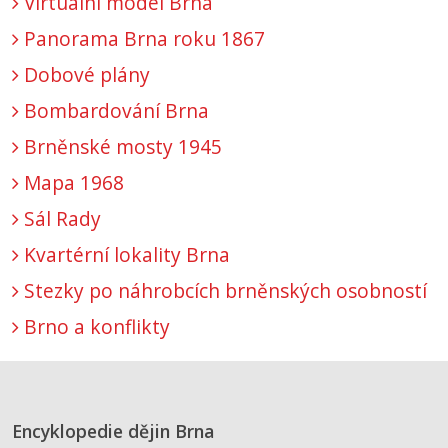
Virtuální model Brna
Panorama Brna roku 1867
Dobové plány
Bombardování Brna
Brněnské mosty 1945
Mapa 1968
Sál Rady
Kvartérní lokality Brna
Stezky po náhrobcích brněnských osobností
Brno a konflikty
Encyklopedie dějin Brna