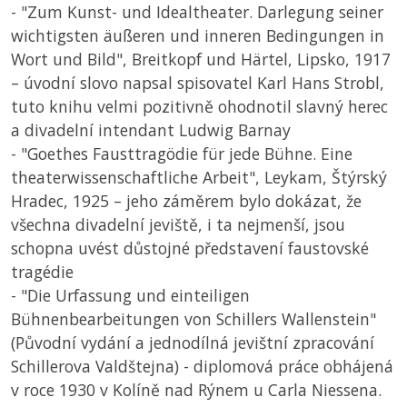
- "Zum Kunst- und Idealtheater. Darlegung seiner
wichtigsten äußeren und inneren Bedingungen in
Wort und Bild", Breitkopf und Härtel, Lipsko, 1917
– úvodní slovo napsal spisovatel Karl Hans Strobl,
tuto knihu velmi pozitivně ohodnotil slavný herec
a divadelní intendant Ludwig Barnay
- "Goethes Fausttragödie für jede Bühne. Eine
theaterwissenschaftliche Arbeit", Leykam, Štýrský
Hradec, 1925 – jeho záměrem bylo dokázat, že
všechna divadelní jeviště, i ta nejmenší, jsou
schopna uvést důstojné představení faustovské
tragédie
- "Die Urfassung und einteiligen
Bühnenbearbeitungen von Schillers Wallenstein"
(Původní vydání a jednodílná jevištní zpracování
Schillerova Valdštejna) - diplomová práce obhájená
v roce 1930 v Kolíně nad Rýnem u Carla Niessena.