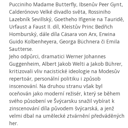
Pucciniho Madame Butterfly, Ibsenův Peer Gynt,
Calderónovo Velké divadlo světa, Rossiniho
Lazebník Sevillský, Goetheho Ifigenie na Tauridě,
Urfaust a Faust II. díl, Kleistův Princ Bedřich
Homburský, dále díla Cäsara von Arx, Erwina
Guido Kolbenheyera, Georga Büchnera či Emila
Sautterse.
Jeho odpůrci, dramatici Werner Johannes
Guggenheim, Albert Jakob Welti a Jakob Bührer,
kritizovali vliv nacistické ideologie na Modesův
repertoár, personální politiku i způsob
inscenování. Na druhou stranu však byl
oceňován jako moderní režisér, který se během
svého působení ve Švýcarsku snažil vybírat k
zinscenování díla původem švýcarská, a jenž
velmi dbal na umělecké ztvárnění předváděných
her.