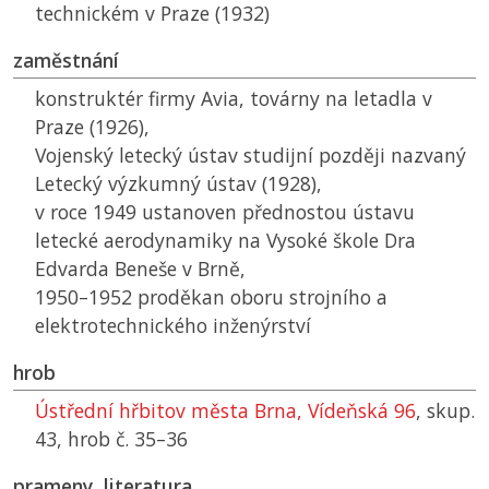
technickém v Praze (1932)
zaměstnání
konstruktér firmy Avia, továrny na letadla v
Praze (1926),
Vojenský letecký ústav studijní později nazvaný
Letecký výzkumný ústav (1928),
v roce 1949 ustanoven přednostou ústavu
letecké aerodynamiky na Vysoké škole Dra
Edvarda Beneše v Brně,
1950–1952 proděkan oboru strojního a
elektrotechnického inženýrství
hrob
Ústřední hřbitov města Brna, Vídeňská 96
, skup.
43, hrob č. 35–36
prameny, literatura