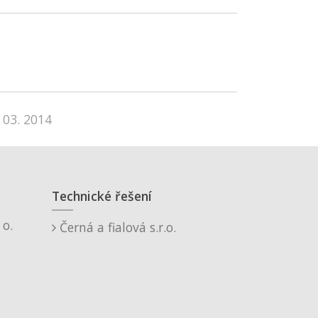
 03. 2014
Technické řešení
o.
Černá a fialová s.r.o.