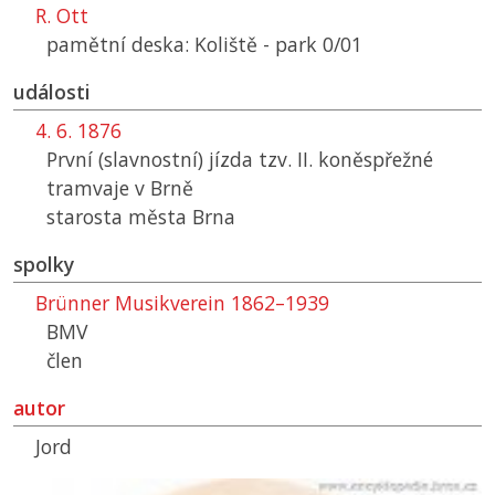
R. Ott
pamětní deska: Koliště - park 0/01
události
4. 6. 1876
První (slavnostní) jízda tzv. II. koněspřežné
tramvaje v Brně
starosta města Brna
spolky
Brünner Musikverein 1862–1939
BMV
člen
autor
Jord