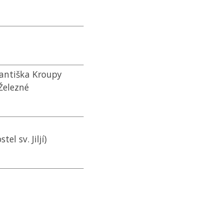
rantiška Kroupy
 Železné
el sv. Jiljí)