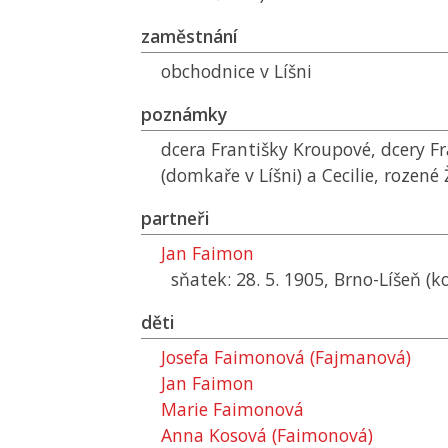
zaměstnání
obchodnice v Líšni
poznámky
dcera Františky Kroupové, dcery F
(domkaře v Líšni) a Cecilie, rozené
partneři
Jan Faimon
sňatek: 28. 5. 1905, Brno-Líšeň (kost
děti
Josefa Faimonová (Fajmanová)
Jan Faimon
Marie Faimonová
Anna Kosová (Faimonová)