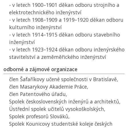
- v letech 1900–1901 děkan odboru strojního a
elektrotechnického inženýrství
- v letech 1908–1909 a 1919–1920 děkan odboru
kulturního inženýrství
- v letech 1914–1915 děkan odboru stavebního
inženýrství
- v letech 1923–1924 děkan odboru inženýrského
stavitelství a zeměměřického inženýrství
odborné a zájmové organizace
člen Šafaříkovy učené společnosti v Bratislavě,
člen Masarykovy Akademie Práce,
člen Patentového úřadu,
Spolek československých inženýrů a architektů,
Ústřední spolek učitelů vysokoškolských,
Spolek profesorů Slováků,
Spolek Kounicovy studentské koleje českých