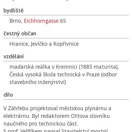
bydliště
Brno,
Eichhorngasse
65
čestný občan
Hranice, Jevíčko a Kopřivnice
vzdělání
maďarská reálka v Kremnici (1885 maturita),
Česká vysoká škola technická v Praze (odbor
stavebního inženýrství)
dílo
V Záhřebu projektoval městskou plynárnu a
elektrárnu. Byl redaktorem Ottova slovníku
naučného pro technickou část.
S prof. Velflíkem napsal Stavitelství mostní.