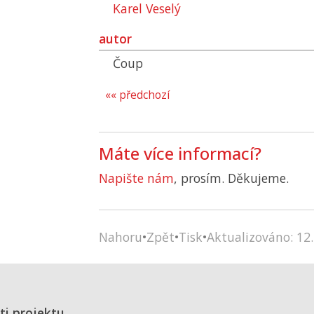
Karel Veselý
autor
Čoup
«« předchozí
Máte více informací?
Napište nám
, prosím. Děkujeme.
Nahoru
•
Zpět
•
Tisk
•
Aktualizováno: 12.
ti projektu