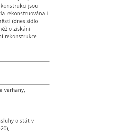
ekonstrukci jsou
yla rekonstruována i
stí (dnes sídlo
něž o získání
ní rekonstrukce
a varhany,
y
ásluhy o stát v
20),