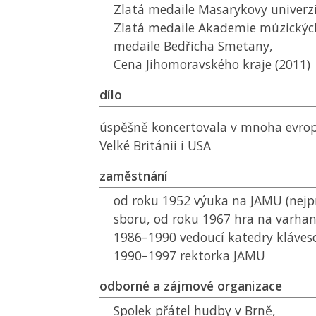
Zlatá medaile Masarykovy univerzi
Zlatá medaile Akademie múzickýc
medaile Bedřicha Smetany,
Cena Jihomoravského kraje (2011)
dílo
úspěšně koncertovala v mnoha evrop
Velké Británii i USA
zaměstnání
od roku 1952 výuka na
JAMU
(nejp
sboru, od roku 1967 hra na varhan
1986–1990 vedoucí katedry kláves
1990–1997 rektorka
JAMU
odborné a zájmové organizace
Spolek přátel hudby v Brně,