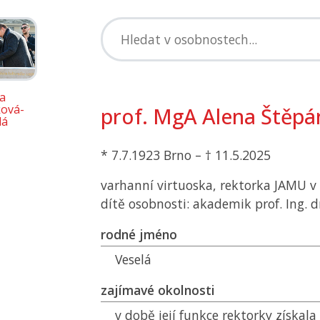
a
ová-
prof. MgA Alena Štěpá
lá
* 7.7.1923 Brno – † 11.5.2025
varhanní virtuoska, rektorka
JAMU
v
dítě osobnosti: akademik prof. Ing. dr
rodné jméno
Veselá
zajímavé okolnosti
v době její funkce rektorky získala