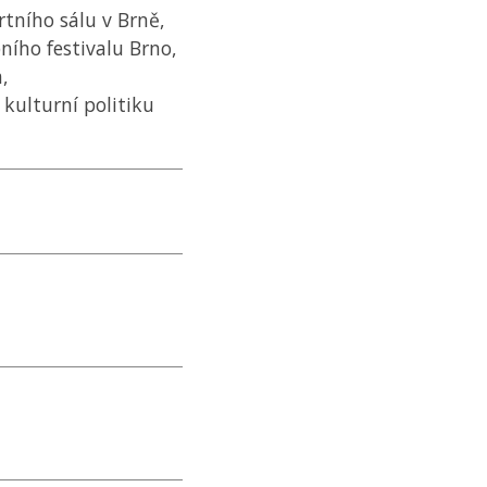
tního sálu v Brně,
ího festivalu Brno,
,
kulturní politiku