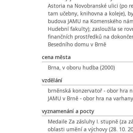
Astoria na Novobranské ulici (po r
tam učebny, knihovna a koleje), b
budova
JAMU
na Komenského námě
Hudební fakulty); zasloužila se rov
finančních prostředků na dokonče
Besedního domu v Brně
cena města
Brna, v oboru hudba (2000)
vzdělání
brněnská konzervatoř - obor hra n
JAMU
v Brně - obor hra na varhan
vyznamenání a pocty
Medaile Za zásluhy I. stupně (za z
oblasti umění a výchovy (28. 10. 20