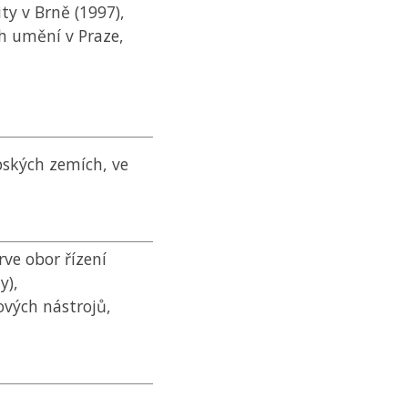
ty v Brně (1997),
h umění v Praze,
ských zemích, ve
rve obor řízení
y),
ových nástrojů,