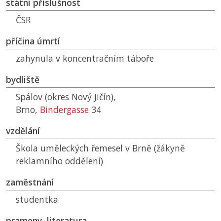
státní příslušnost
ČSR
příčina úmrtí
zahynula v koncentračním táboře
bydliště
Spálov (okres Nový Jičín),
Brno,
Bindergasse
34
vzdělání
Škola uměleckých řemesel v Brně (žákyně
reklamního oddělení)
zaměstnání
studentka
prameny, literatura