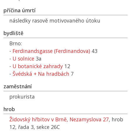
příčina úmrtí
následky rasově motivovaného útoku
bydliště
Brno:
-
Ferdinandsgasse (Ferdinandova)
43
-
U solnice
3a
-
U botanické zahrady
12
-
Švédská + Na hradbách
7
zaměstnání
prokurista
hrob
Židovský hřbitov v Brně, Nezamyslova 27
, hrob
12, řada 3, sekce 26C