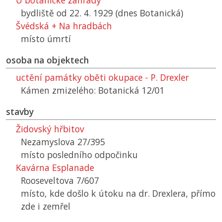
U botanické zahrady
bydliště od 22. 4. 1929 (dnes Botanická)
Švédská + Na hradbách
místo úmrtí
osoba na objektech
uctění památky oběti okupace - P. Drexler
Kámen zmizelého: Botanická 12/01
stavby
Židovský hřbitov
Nezamyslova 27/395
místo posledního odpočinku
Kavárna Esplanade
Rooseveltova 7/607
místo, kde došlo k útoku na dr. Drexlera, přímo
zde i zemřel