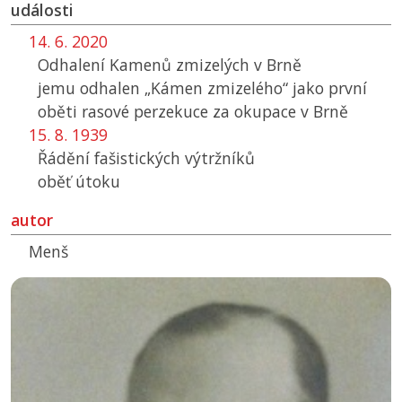
události
14. 6. 2020
Odhalení Kamenů zmizelých v Brně
jemu odhalen „Kámen zmizelého“ jako první
oběti rasové perzekuce za okupace v Brně
15. 8. 1939
Řádění fašistických výtržníků
oběť útoku
autor
Menš