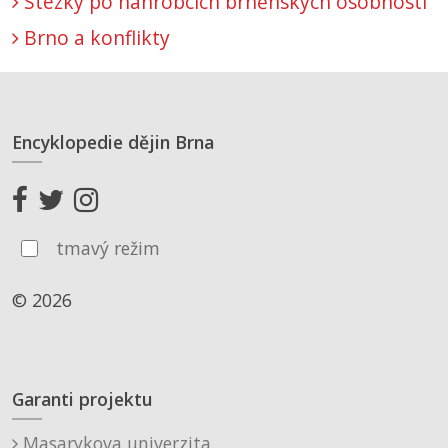
Stezky po náhrobcích brněnských osobností
Brno a konflikty
Encyklopedie dějin Brna
tmavý režim
© 2026
Garanti projektu
Masarykova univerzita