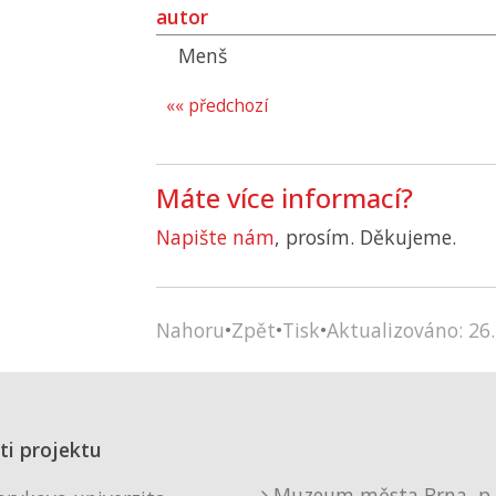
autor
Menš
«« předchozí
Máte více informací?
Napište nám
, prosím. Děkujeme.
Nahoru
•
Zpět
•
Tisk
•
Aktualizováno: 26.
ti projektu
Muzeum města Brna, p. 