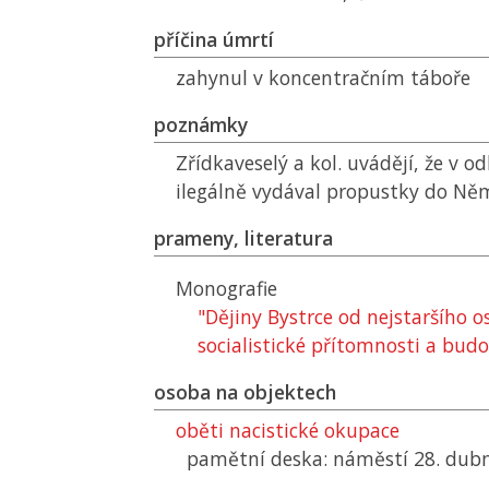
příčina úmrtí
zahynul v koncentračním táboře
poznámky
Zřídkaveselý a kol. uvádějí, že v o
ilegálně vydával propustky do Ně
prameny, literatura
Monografie
"Dějiny Bystrce od nejstaršího os
socialistické přítomnosti a bud
osoba na objektech
oběti nacistické okupace
pamětní deska: náměstí 28. dub