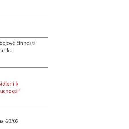
dbojové činnosti
mecka
ídlení k
oucnosti"
na 60/02