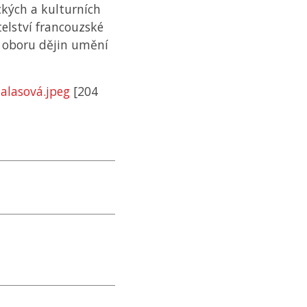
ckých a kulturních
telství francouzské
v oboru dějin umění
alasová.jpeg
[204