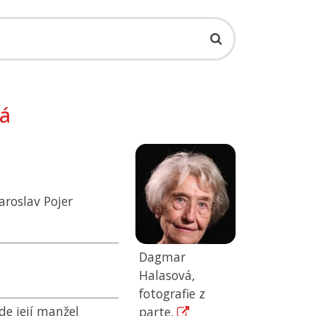
á
aroslav Pojer
Dagmar
Halasová,
fotografie z
de její manžel
parte.