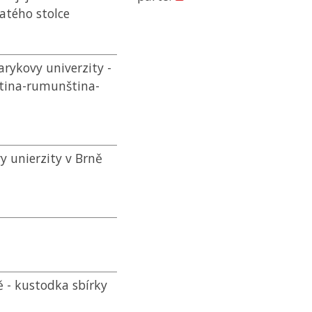
vatého stolce
rykovy univerzity -
ština-rumunština-
 unierzity v Brně
 - kustodka sbírky