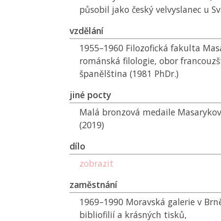
působil jako český velvyslanec u S
vzdělání
1955–1960 Filozofická fakulta Masa
románská filologie, obor francouz
španělština (1981 PhDr.)
jiné pocty
Malá bronzová medaile Masarykovy
(2019)
dílo
zobrazit
zaměstnání
1969–1990 Moravská galerie v Brně
bibliofilií a krásných tisků,