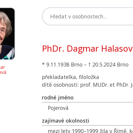
PhDr. Dagmar Halasov
* 9.11.1938 Brno – † 20.5.2024 Brno
ar
ová
překladatelka, filoložka
dítě osobnosti: prof. MUDr. et PhDr. J
rodné jméno
Pojerová
zajímavé okolnosti
mezi lety 1990–1999 žila v Římě, k