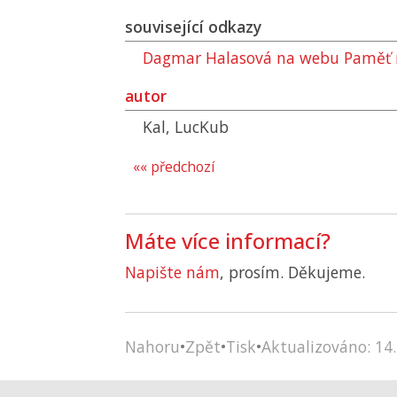
související odkazy
Dagmar Halasová na webu Paměť 
autor
Kal, LucKub
«« předchozí
Máte více informací?
Napište nám
, prosím. Děkujeme.
Nahoru
•
Zpět
•
Tisk
•
Aktualizováno: 14.