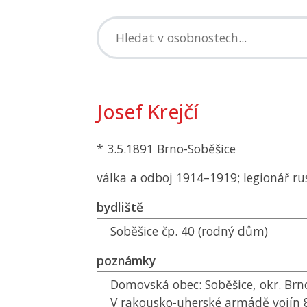
Josef Krejčí
* 3.5.1891 Brno-Soběšice
válka a odboj 1914–1919; legionář ru
bydliště
Soběšice čp. 40 (rodný dům)
poznámky
Domovská obec: Soběšice, okr. Brn
V rakousko-uherské armádě vojín 8