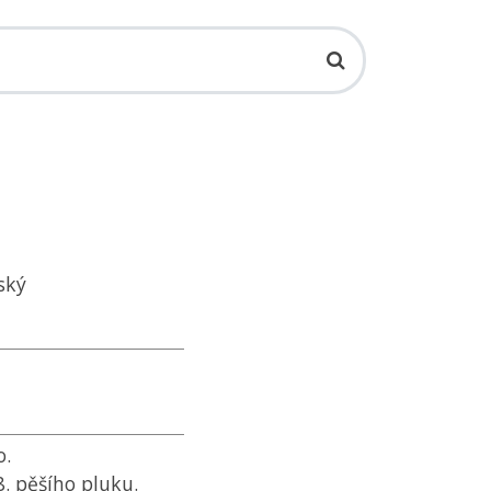
ský
o.
. pěšího pluku.