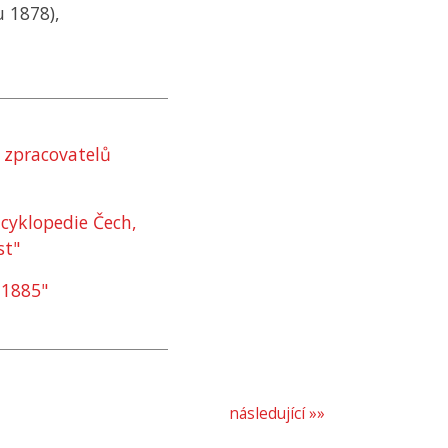
u 1878),
a zpracovatelů
cyklopedie Čech,
st"
–1885"
následující »»