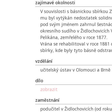
zajímavé okolnosti
V souvislosti s básnickou sbírkou Z
mu byl vytýkán nedostatek solidno
pod svým jménem zahrnul šestnáct
okresního sudího v Židlochovicích
Pelikána, zemřelého v roce 1877.
Vrána se rehabilitoval v roce 188
sbírky, kde byly tyto básně odstra
vzdělání
učitelský ústav v Olomouci a Brně
dílo
zobrazit
zaměstnání
podučitel v Židlochovicích (od roku