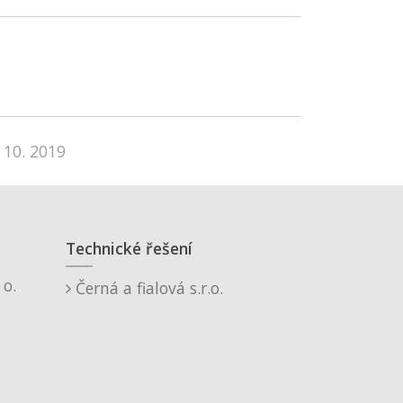
 10. 2019
Technické řešení
o.
Černá a fialová s.r.o.