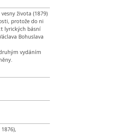
 vesny života (1879)
sti, protože do ni
 lyrických básní
 Václava Bohuslava
1 druhým vydáním
něny.
 1876),