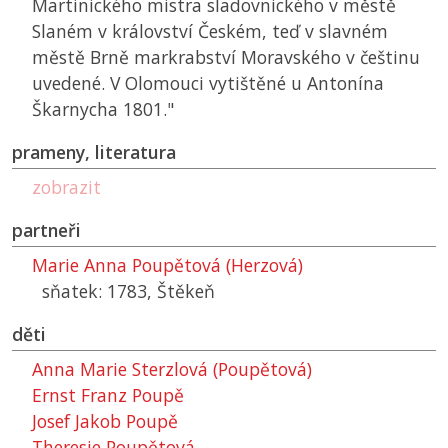
Martinického mistra sladovnického v městě
Slaném v království Českém, teď v slavném
městě Brně markrabství Moravského v češtinu
uvedené. V Olomouci vytištěné u Antonína
Škarnycha 1801."
prameny, literatura
zobrazit
partneři
Marie Anna Poupětová (Herzová)
sňatek: 1783, Štěkeň
děti
Anna Marie Sterzlová (Poupětová)
Ernst Franz Poupě
Josef Jakob Poupě
Theresie Poupětová