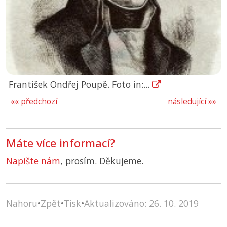
František Ondřej Poupě. Foto in:...
«« předchozí
následující »»
Máte více informací?
Napište nám
, prosím. Děkujeme.
Nahoru
•
Zpět
•
Tisk
•
Aktualizováno: 26. 10. 2019