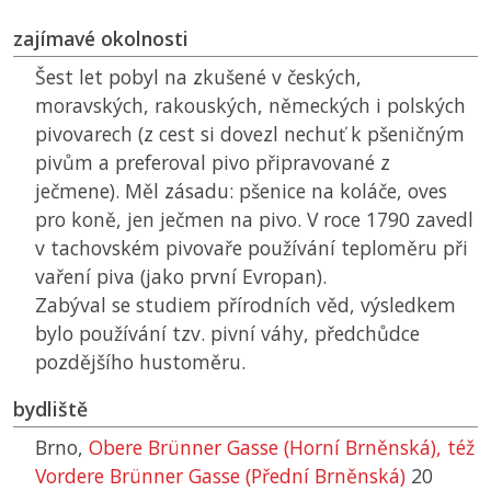
zajímavé okolnosti
Šest let pobyl na zkušené v českých,
moravských, rakouských, německých i polských
pivovarech (z cest si dovezl nechuť k pšeničným
pivům a preferoval pivo připravované z
ječmene). Měl zásadu: pšenice na koláče, oves
pro koně, jen ječmen na pivo. V roce 1790 zavedl
v tachovském pivovaře používání teploměru při
vaření piva (jako první Evropan).
Zabýval se studiem přírodních věd, výsledkem
bylo používání tzv. pivní váhy, předchůdce
pozdějšího hustoměru.
bydliště
Brno,
Obere Brünner Gasse (Horní Brněnská), též
Vordere Brünner Gasse (Přední Brněnská)
20