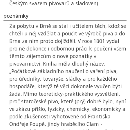
Českým svazem pivovarů a sladoven)
poznámky
Za pobytu v Brně se stal i učitelem těch, kdož se
chtěli u něj vzdělat a poučit ve výrobě piva a do
Brna za ním proto dojížděli. V roce 1801 vydal
pro ně dokonce i odbornou práci k poučení všem
těmto zájemcům o nové poznatky v
pivovarnictví. Kniha měla dlouhý název:
„Počátkové základního naučení o vaření piva,
pro úředníky, tovaryše, sládky a pro každého
hospodáře, kterýž té věci dokonale vyučen býti
žádá. Mimo teoreticky-praktického vysvětlení,
proč staročeské pivo, které (prý) dobré bylo, nyní
ve zkázu přišlo, fyzicky, chemicky, ekonomicky a
podle zkušenosti vyhotovené od Františka
Ondřeje Poupě, jindy hraběcího Clam -