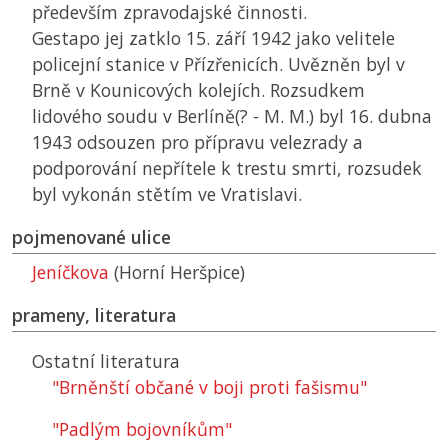
především zpravodajské činnosti.
Gestapo jej zatklo 15. září 1942 jako velitele
policejní stanice v Přízřenicích. Uvězněn byl v
Brně v Kounicových kolejích. Rozsudkem
lidového soudu v Berlíně(? - M. M.) byl 16. dubna
1943 odsouzen pro přípravu velezrady a
podporování nepřítele k trestu smrti, rozsudek
byl vykonán stětím ve Vratislavi.
pojmenované ulice
Jeníčkova
(Horní Heršpice)
prameny, literatura
Ostatní literatura
"Brněnští občané v boji proti fašismu"
"Padlým bojovníkům"