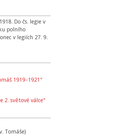
1918. Do čs. legie v
uku polního
nec v legiích 27. 9.
Tomáš 1919–1921"
 2. světové válce"
sv. Tomáše)