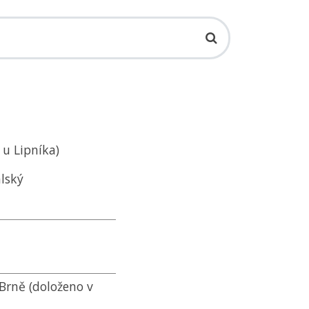
 u Lipníka)
alský
Brně (doloženo v