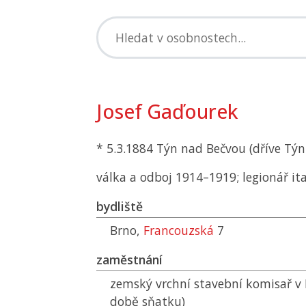
Josef Gaďourek
* 5.3.1884 Týn nad Bečvou (dříve Týn
válka a odboj 1914–1919; legionář it
bydliště
Brno,
Francouzská
7
zaměstnání
zemský vrchní stavební komisař v 
době sňatku)