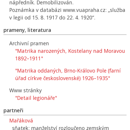
nápředník. Demobilizován.
Poznámka v databázi www.vuapraha.cz: „služba
v legii od 15. 8. 1917 do 22. 4. 1920“.
prameny, literatura
Archivní pramen
"Matrika narozených, Kostelany nad Moravou
1892–1911"
"Matrika oddaných, Brno-Královo Pole (farní
úřad církve československé) 1926–1935"
Www stránky
"Detail legionáře"
partneři
Mařáková
sňatek: manželství rozloučeno zemským