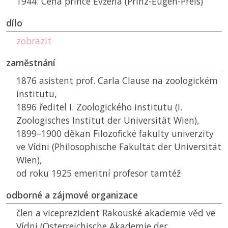
1944: Cena prince Evžena (Prinz-Eugen-Preis)
dílo
zobrazit
zaměstnání
1876 asistent prof. Carla Clause na zoologickém
institutu,
1896 ředitel I. Zoologického institutu (I.
Zoologisches Institut der Universität Wien),
1899–1900 děkan Filozofické fakulty univerzity
ve Vídni (Philosophische Fakultät der Universität
Wien),
od roku 1925 emeritní profesor tamtéž
odborné a zájmové organizace
člen a viceprezident Rakouské akademie věd ve
Vídni (Österreichische Akademie der