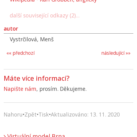
další související odkazy (2)...
autor
Vystrčilová, Menš
«« předchozí
následující »»
Máte více informací?
Napište nám
, prosím. Děkujeme.
Nahoru
•
Zpět
•
Tisk
•
Aktualizováno: 13. 11. 2020
Virtuální model Brna