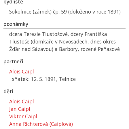
bydliště
Sokolnice (zámek) čp. 59 (doloženo v roce 1891)
poznámky
dcera Terezie Tlustošové, dcery Františka
Tlustoše (domkaře v Novosadech, dnes okres
Žďár nad Sázavou) a Barbory, rozené Peňasové
partneři
Alois Caipl
sňatek: 12. 5. 1891, Telnice
děti
Alois Caipl
Jan Caipl
Viktor Caipl
Anna Richterová (Caiplová)