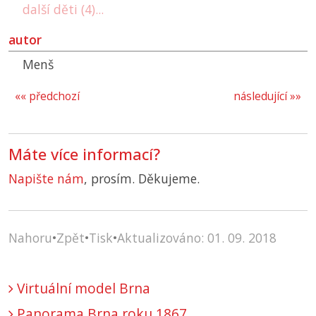
další děti (4)...
autor
Menš
«« předchozí
následující »»
Máte více informací?
Napište nám
, prosím. Děkujeme.
Nahoru
•
Zpět
•
Tisk
•
Aktualizováno: 01. 09. 2018
Virtuální model Brna
Panorama Brna roku 1867