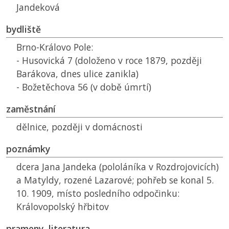
Jandeková
bydliště
Brno-Královo Pole:
- Husovická 7 (doloženo v roce 1879, později
Barákova, dnes ulice zanikla)
- Božetěchova 56 (v době úmrtí)
zaměstnání
dělnice, později v domácnosti
poznámky
dcera Jana Jandeka (pololáníka v Rozdrojovicích)
a Matyldy, rozené Lazarové; pohřeb se konal 5.
10. 1909, místo posledního odpočinku:
Královopolský hřbitov
prameny, literatura